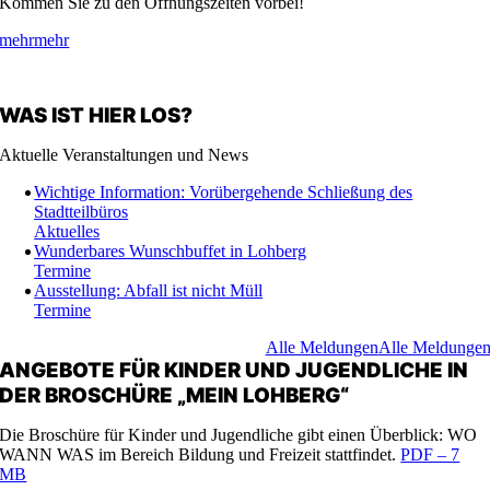
Kommen Sie zu den Öffnungszeiten vorbei!
mehr
mehr
WAS IST HIER LOS?
Aktuelle Veranstaltungen und News
Wichtige Information: Vorübergehende Schließung des
Stadtteilbüros
Aktuelles
Wunderbares Wunschbuffet in Lohberg
Termine
Ausstellung: Abfall ist nicht Müll
Termine
Alle Meldungen
Alle Meldunge
ANGEBOTE FÜR KINDER UND JUGENDLICHE IN
DER BROSCHÜRE „MEIN LOHBERG“
Die Broschüre für Kinder und Jugendliche gibt einen Überblick: WO
WANN WAS im Bereich Bildung und Freizeit stattfindet.
PDF – 7
MB