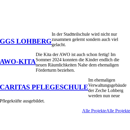
In der Stadtteilschule wird nicht nur
zusammen gelernt sondern auch viel
GGS LOHBERG
gelacht.
Die Kita der AWO ist auch schon fertig! Im
Sommer 2024 konnten die Kinder endlich die
AWO-KITA
neuen Räumlichkeiten Nahe dem ehemaligen
Förderturm beziehen.
Im ehemaligen
Verwaltungsgebäude
CARITAS PFLEGESCHULE
der Zeche Lohberg
werden nun neue
Pflegekräfte ausgebildet.
Alle Projekte
Alle Projekt