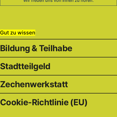
Wir freuen uns von Ihnen zu hören.
Gut zu wissen
Bildung & Teilhabe
Stadtteilgeld
Zechenwerkstatt
Cookie-Richtlinie (EU)