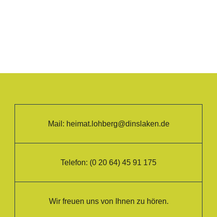
Mail:
heimat.lohberg@dinslaken.de
Telefon:
(0 20 64) 45 91 175
Wir freuen uns von Ihnen zu hören.